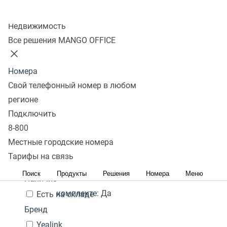
Колл-центр
Показать
Недвижимость
Все решения MANGO OFFICE
В избранном 0 товаров
Сравнить 0 товаров
Номера
Сбросить
Перейти в
Популярные
Фильтры
Yealink CP920
24 000
Под
Свой телефонный номер в любом
избранное
Популярные
С высоким рейтингом
₽
Сначала
заказ
регионе
Гарантия:
2 года
Перейти в
дешевые
Сначала дорогие
Подключить
В
сравнение
Акция
Наличие PoE (питание
8-800
корзину
через кабель
Местные городские номера
Цена,
руб.:
интернет):
Да
Тарифы на связь
-
Поиск
Продукты
Решения
Номера
Меню
Блок питания в
Наличие
комплекте:
Да
Есть на складе
Бренд
Yealink