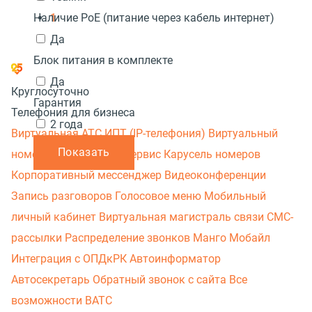
1
Наличие PoE (питание через кабель интернет)
Да
Блок питания в комплекте
Да
Круглосуточно
Гарантия
Телефония для бизнеса
2 года
Виртуальная АТС
ИПТ (IP-телефония)
Виртуальный
Показать
номер
Этикетка
МАВ сервис
Карусель номеров
Корпоративный мессенджер
Видеоконференции
Запись разговоров
Голосовое меню
Мобильный
личный кабинет
Виртуальная магистраль связи
СМС-
рассылки
Распределение звонков
Манго Мобайл
Интеграция с ОПДкРК
Автоинформатор
Автосекретарь
Обратный звонок с сайта
Все
возможности ВАТС