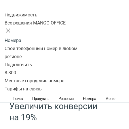
Колл-центр
Недвижимость
Сервис Речевой аналитики
Все решения MANGO OFFICE
поможет
Номера
Свой телефонный номер в любом
Увеличить средний чек
регионе
на 30%*
Подключить
8-800
Определяйте потребности клиентов с помощью
Местные городские номера
готовых отчетов и выявляйте точки роста
Тарифы на связь
Поиск
Продукты
Решения
Номера
Меню
Увеличить конверсии
на 19%