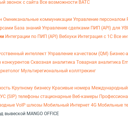
ый звонок с сайта
Все возможности ВАТС
он
Омниканальные коммуникации
Управление персоналом
урсами
База знаний
Управление сделками
ПИП (API) для У
ии
Интеграции по ПИП (API)
Вебхуки
Интеграция с 1С
Все ин
усственный интеллект
Управление качеством (QM)
Бизнес-
з конкурентов
Сквозная аналитика
Товарная аналитика
Em
аркетолог
Мультирегиональный коллтрекинг
ность
Крупному бизнесу
Красивые номера
Международный
УС (SIP) телефоны стационарные
Веб-камеры
Профессиона
оводные
VoIP шлюзы
Мобильный Интернет 4G
Мобильные т
 под вывеской MANGO OFFICE