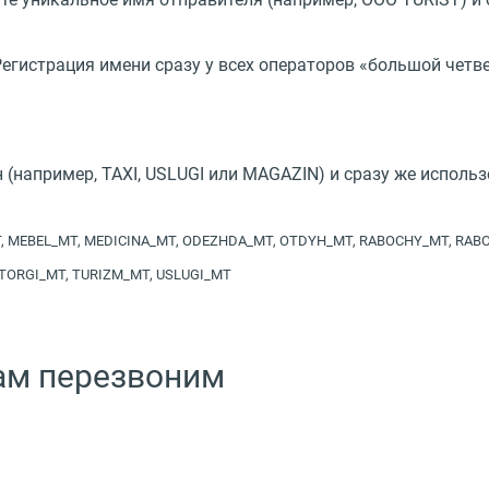
егистрация имени сразу у всех операторов
«
большой четв
н
(
например, TAXI, USLUGI или MAGAZIN) и сразу же исполь
T, MEBEL_MT, MEDICINA_MT, ODEZHDA_MT, OTDYH_MT, RABOCHY_MT, RABO
 TORGI_MT, TURIZM_MT, USLUGI_MT
вам перезвоним