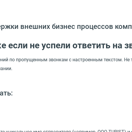
держки внешних бизнес процессов ком
е если не успели ответить на з
ий по пропущенным звонкам с настроенным текстом. Не те
пании.
ать:
йте уникальное имя отправителя
(
например, OOO TURIST) и