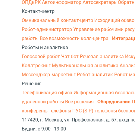
ОПДкРК
Автоинформатор
Автосекретарь
Обратн
Контакт-центр
Омниканальный контакт-центр
Исходящий обзв
Робот-администратор
Управление рабочими рес
работы
Все возможности колл-центра
Интеграц
Роботы и аналитика
Голосовой робот
Чат-бот
Речевая аналитика
Иск
Коллтрекинг
Мультиканальная аналитика
Анали
Мессенджер‑маркетинг
Робот-аналитик
Робот-м
Решения
Телефонизация офиса
Информационная безопас
удаленной работы
Все решения
Оборудование
П
конференц- телефоны
ПУС (SIP) телефоны беспр
117420, г. Москва, ул. Профсоюзная, д. 57, вход
Будни, с 9:00–19:00