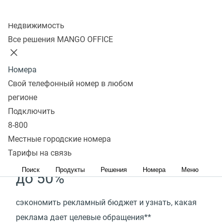
Легкая интеграция с 40+ бизнес-приложениями
Колл-центр
Недвижимость
Демо-кабинет
Подключить
Все решения MANGO OFFICE
Коллтрекинг поможет
Номера
вашему бизнесу
Свой телефонный номер в любом
регионе
до 70%
Подключить
8-800
снизить стоимость привлечения клиентов и
Местные городские номера
понять, как увеличить ROMI*
Тарифы на связь
Поиск
Продукты
Решения
Номера
Меню
до 50%
сэкономить рекламный бюджет и узнать, какая
реклама дает целевые обращения**