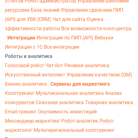
отчетов
Робот-администратор
Управление рабочими
ресурсами
База знаний
Управление сделками
ПИП
(API) для УВК (CRM)
Чат для сайта
Оценка
эффективности работы
Все возможности колл-центра
Интеграции
Интеграции по ПИП (API)
Вебхуки
Интеграция с 1С
Все интеграции
Роботы и аналитика
Голосовой робот
Чат-бот
Речевая аналитика
Искусственный интеллект
Управление качеством (QM)
Бизнес-аналитика
Сервисы для маркетинга
Коллтрекинг
Мультиканальная аналитика
Анализ
конкурентов
Сквозная аналитика
Товарная аналитика
Email-трекинг
Окупаемость инвестиций
Мессенджер‑маркетинг
Робот-аналитик
Робот-
маркетолог
Мультирегиональный коллтрекинг