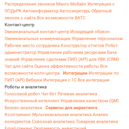
Распределение звонков
Манго Мобайл
Интеграция с
ОПДкРК
Автоинформатор
Автосекретарь
Обратный
звонок с сайта
Все возможности ВАТС
Контакт-центр
Омниканальный контакт-центр
Исходящий обзвон
Омниканальные коммуникации
Управление персоналом
Рабочее место сотрудника
Конструктор отчетов
Робот-
администратор
Управление рабочими ресурсами
База
знаний
Управление сделками
ПИП (API) для УВК (CRM)
Чат для сайта
Оценка эффективности работы
Все
возможности колл-центра
Интеграции
Интеграции по
ПИП (API)
Вебхуки
Интеграция с 1С
Все интеграции
Роботы и аналитика
Голосовой робот
Чат-бот
Речевая аналитика
Искусственный интеллект
Управление качеством (QM)
Бизнес-аналитика
Сервисы для маркетинга
Коллтрекинг
Мультиканальная аналитика
Анализ
конкурентов
Сквозная аналитика
Товарная аналитика
Email-трекинг
Окупаемость инвестиций