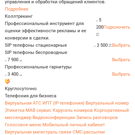
управления и обработки обращений клиентов.
Подробнее
Коллтрекинг
5
от
Профессиональный инструмент для
200
Подключить
оценки эффективности рекламы и ее
руб./
мес.
конверсии в сделки.
SIP телефоны стационарные
3 500
Выбрать
руб./
от
мес.
SIP телефоны беспроводные
7 900
Выбрать
от
руб.
Профессиональные гарнитуры
3 400
Выбрать
от
руб.
Круглосуточно
Телефония для бизнеса
Виртуальная АТС
ИПТ (IP-телефония)
Виртуальный номер
Этикетка
МАВ сервис
Карусель номеров
Корпоративный
мессенджер
Видеоконференции
Запись разговоров
Голосовое меню
Мобильный личный кабинет
Виртуальная магистраль связи
СМС-рассылки