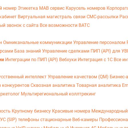
й номер
Этикетка
МАВ сервис
Карусель номеров
Корпорат
кабинет
Виртуальная магистраль связи
СМС-рассылки
Рас
ый звонок с сайта
Все возможности ВАТС
он
Омниканальные коммуникации
Управление персоналом
урсами
База знаний
Управление сделками
ПИП (API) для У
ии
Интеграции по ПИП (API)
Вебхуки
Интеграция с 1С
Все ин
усственный интеллект
Управление качеством (QM)
Бизнес-
з конкурентов
Сквозная аналитика
Товарная аналитика
Em
аркетолог
Мультирегиональный коллтрекинг
ность
Крупному бизнесу
Красивые номера
Международный
УС (SIP) телефоны стационарные
Веб-камеры
Профессиона