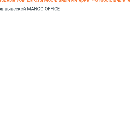
оводные
VoIP шлюзы
Мобильный Интернет 4G
Мобильные т
 под вывеской MANGO OFFICE