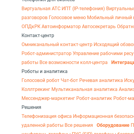
Виртуальная АТС
ИПТ (IP-телефония)
Виртуальны
разговоров
Голосовое меню
Мобильный личный 
ОПДкРК
Автоинформатор
Автосекретарь
Обратн
Контакт-центр
Омниканальный контакт-центр
Исходящий обзв
Робот-администратор
Управление рабочими рес
работы
Все возможности колл-центра
Интеграц
Роботы и аналитика
Голосовой робот
Чат-бот
Речевая аналитика
Иск
Коллтрекинг
Мультиканальная аналитика
Анали
Мессенджер‑маркетинг
Робот-аналитик
Робот-м
Решения
Телефонизация офиса
Информационная безопас
удаленной работы
Все решения
Оборудование
П