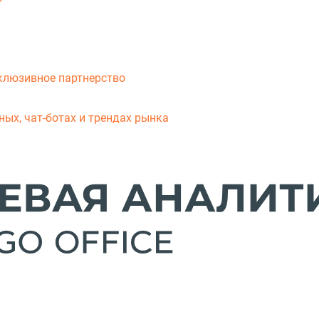
клюзивное партнерство
ых, чат-ботах и трендах рынка