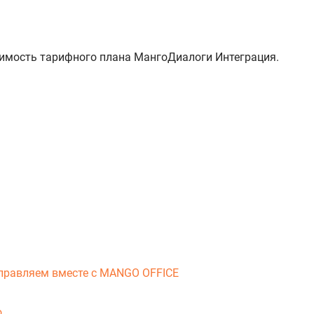
оимость тарифного плана МангоДиалоги Интеграция.
справляем вместе с MANGO OFFICE
о