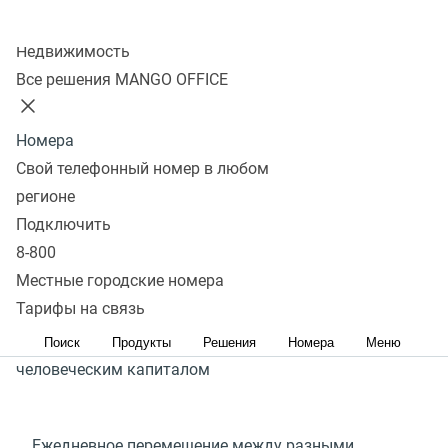
Полный спектр коммуникационных услуг в знакомом
Колл-центр
интерфейсе ваших CRM
(
УВК¹), CDP
(
УДК²), ERP
Недвижимость
(
СПРП³), Service Desk
(
служба поддержки) и HCM-
Все решения MANGO OFFICE
систем
(
УЧК⁴)
Номера
Получить консультацию
Свой телефонный номер в любом
регионе
Подключить
¹УВК
(
CRM) — управление взаимоотношениями
8-800
с клиентами;
²CDP
(
УДК) — управление данными
Местные городские номера
Тарифы на связь
клиентов;
³ERP
(
СПРП) — система планирования
ресурсов предприятия;
⁴HCM
(
УЧК) — управление
Поиск
Продукты
Решения
Номера
Меню
человеческим капиталом
Ежедневное перемещение между разными