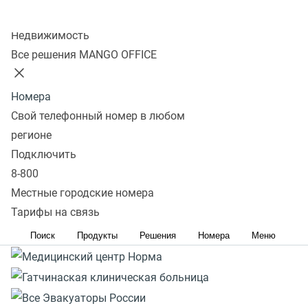
Реклама. ERID: 2VtzqvP5Bnh. Вся информация о сроках
Колл-центр
и правилах проведения акции расположена на сайте
Недвижимость
https://www.mango-office.ru/promo-page/podderzka-
Все решения MANGO OFFICE
malogo-biznesa/
Номера
Свой телефонный номер в любом
регионе
Подключить
8-800
Местные городские номера
Тарифы на связь
Поиск
Продукты
Решения
Номера
Меню