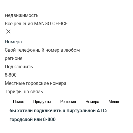
для использования. Специальных навыков для
Колл-центр
Недвижимость
настройки не требуется. Мы обязательно звоним
Все решения MANGO OFFICE
и помогаем с подключением функций и настройками
нашим клиентам.
Номера
Как купить?
Свой телефонный номер в любом
регионе
В интернет-магазине
По телефону
Подключить
8-800
1. Выберите тариф Виртуальной АТС
Местные городские номера
MANGO OFFICE
Тарифы на связь
2. Выберите телефонный номер, который вы
Поиск
Продукты
Решения
Номера
Меню
бы хотели подключить к Виртуальной АТС:
городской или 8-800