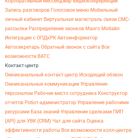
Корпоративный мессенджер
Видеоконференции
Запись разговоров
Голосовое меню
Мобильный
личный кабинет
Виртуальная магистраль связи
СМС-
рассылки
Распределение звонков
Манго Мобайл
Интеграция с ОПДкРК
Автоинформатор
Автосекретарь
Обратный звонок с сайта
Все
возможности ВАТС
Контакт-центр
Омниканальный контакт-центр
Исходящий обзвон
Омниканальные коммуникации
Управление
персоналом
Рабочее место сотрудника
Конструктор
отчетов
Робот-администратор
Управление рабочими
ресурсами
База знаний
Управление сделками
ПИП
(API) для УВК (CRM)
Чат для сайта
Оценка
эффективности работы
Все возможности колл-центра