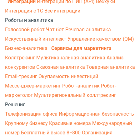
Интеграции
Интеграции по ПИП (API)
Вебхуки
Интеграция с 1С
Все интеграции
Роботы и аналитика
Голосовой робот
Чат-бот
Речевая аналитика
Искусственный интеллект
Управление качеством (QM)
Бизнес-аналитика
Сервисы для маркетинга
Коллтрекинг
Мультиканальная аналитика
Анализ
конкурентов
Сквозная аналитика
Товарная аналитика
Email-трекинг
Окупаемость инвестиций
Мессенджер‑маркетинг
Робот-аналитик
Робот-
маркетолог
Мультирегиональный коллтрекинг
Решения
Телефонизация офиса
Информационная безопасность
Крупному бизнесу
Красивые номера
Международный
номер
Бесплатный вызов 8−800
Организация