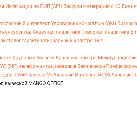
ии
Интеграции по ПИП (API)
Вебхуки
Интеграция с 1С
Все ин
усственный интеллект
Управление качеством (QM)
Бизнес-
з конкурентов
Сквозная аналитика
Товарная аналитика
Em
аркетолог
Мультирегиональный коллтрекинг
ность
Крупному бизнесу
Красивые номера
Международный
УС (SIP) телефоны стационарные
Веб-камеры
Профессиона
оводные
VoIP шлюзы
Мобильный Интернет 4G
Мобильные т
 под вывеской MANGO OFFICE