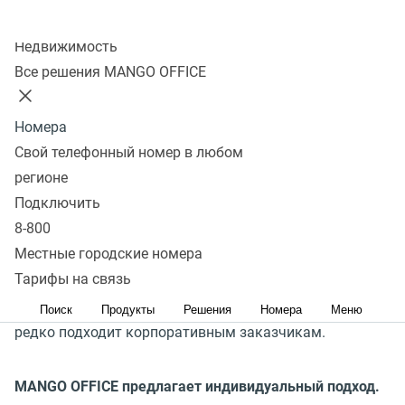
Отправить заявку
Колл-центр
Несмотря на то, что внедрение облачных
Недвижимость
коммуникаций дает заметные преимущества
Все решения MANGO OFFICE
в стоимости, функциональности и простоте
обслуживания систем крупные компании зачастую
Номера
отказываются
Свой телефонный номер в любом
от их использования, по причине неполного
регионе
соответствия бизнес-требованиям.
Подключить
8-800
Сегодня на российском рынке облачной телефонии 9
Местные городские номера
из 10 поставщиков предлагают закрытые коробочные
Тарифы на связь
решения, усредненная функциональность которых
Поиск
Продукты
Решения
Номера
Меню
редко подходит корпоративным заказчикам.
MANGO OFFICE предлагает индивидуальный подход.