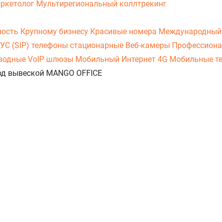
аркетолог
Мультирегиональный коллтрекинг
ность
Крупному бизнесу
Красивые номера
Международный
УС (SIP) телефоны стационарные
Веб-камеры
Профессиона
оводные
VoIP шлюзы
Мобильный Интернет 4G
Мобильные т
 под вывеской MANGO OFFICE