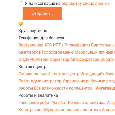
Я даю согласие на
обработку своих данных
Отправить
Круглосуточно
Телефония для бизнеса
Виртуальная АТС
ИПТ (IP-телефония)
Виртуальны
разговоров
Голосовое меню
Мобильный личный 
ОПДкРК
Автоинформатор
Автосекретарь
Обратн
Контакт-центр
Омниканальный контакт-центр
Исходящий обзв
Робот-администратор
Управление рабочими рес
работы
Все возможности колл-центра
Интеграц
Роботы и аналитика
Голосовой робот
Чат-бот
Речевая аналитика
Иск
Коллтрекинг
Мультиканальная аналитика
Анали