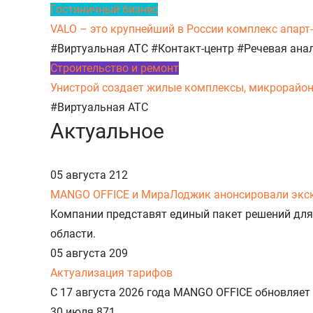
Гостиничный бизнес
VALO – это крупнейший в России комплекс апарт
#Виртуальная АТС
#Контакт-центр
#Речевая ана
Строительство и ремонт
Унистрой создает жилые комплексы, микрорайоны,
#Виртуальная АТС
Актуальное
05 августа
212
MANGO OFFICE и МираЛоджик анонсировали экс
Компании представят единый пакет решений для
области.
05 августа
209
Актуализация тарифов
С 17 августа 2026 года MANGO OFFICE обновляет
30 июля
871