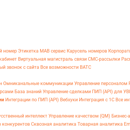
й номер
Этикетка
МАВ сервис
Карусель номеров
Корпорат
кабинет
Виртуальная магистраль связи
СМС-рассылки
Рас
ый звонок с сайта
Все возможности ВАТС
он
Омниканальные коммуникации
Управление персоналом
урсами
База знаний
Управление сделками
ПИП (API) для У
ии
Интеграции по ПИП (API)
Вебхуки
Интеграция с 1С
Все ин
усственный интеллект
Управление качеством (QM)
Бизнес-
з конкурентов
Сквозная аналитика
Товарная аналитика
Em